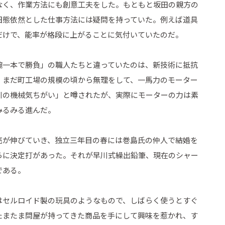
なく、作業方法にも創意工夫をした。もともと坂田の親方の
旧態依然とした仕事方法には疑問を持っていた。例えば道具
だけで、能率が格段に上がることに気付いていたのだ。
腕一本で勝負」の職人たちと違っていたのは、新技術に抵抗
。まだ町工場の規模の頃から無理をして、一馬力のモーター
川の機械気ちがい」と噂されたが、実際にモーターの力は素
みるみる進んだ。
売が伸びていき、独立三年目の春には巻島氏の仲人で結婚を
らに決定打があった。それが早川式繰出鉛筆、現在のシャー
である。
はセルロイド製の玩具のようなもので、しばらく使うとすぐ
たまたま問屋が持ってきた商品を手にして興味を惹かれ、す