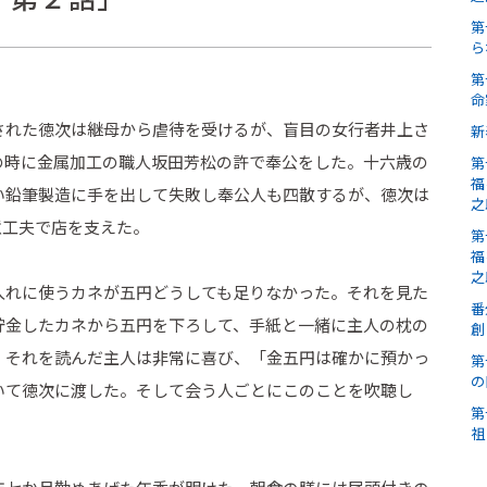
第
ら
第
命
された徳次は継母から虐待を受けるが、盲目の女行者井上さ
新
の時に金属加工の職人坂田芳松の許で奉公をした。十六歳の
第
福
い鉛筆製造に手を出して失敗し奉公人も四散するが、徳次は
之
意工夫で店を支えた。
第
福
之
入れに使うカネが五円どうしても足りなかった。それを見た
番
貯金したカネから五円を下ろして、手紙と一緒に主人の枕の
創
、それを読んだ主人は非常に喜び、「金五円は確かに預かっ
第
の
いて徳次に渡した。そして会う人ごとにこのことを吹聴し
第
祖