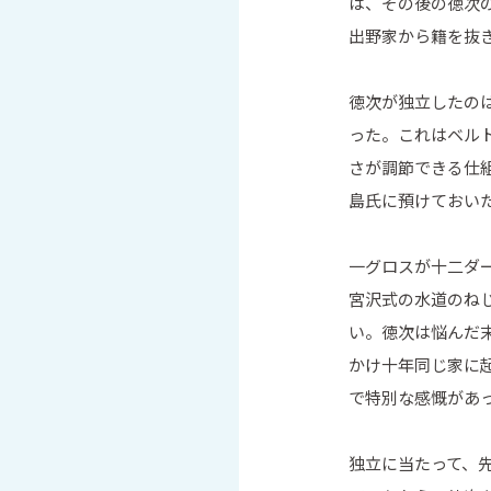
は、その後の徳次
出野家から籍を抜
徳次が独立したの
った。これはベル
さが調節できる仕
島氏に預けておい
一グロスが十二ダ
宮沢式の水道のね
い。徳次は悩んだ
かけ十年同じ家に
で特別な感慨があ
独立に当たって、