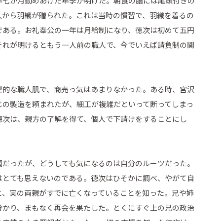
年七か月勤めあげた年季が明けた。朝食の膳には尾頭付きの
人から羽織が贈られた。これは当時の慣習で、羽織を着るの
である。お礼奉公の一年は月給制になり、徳次は初めて五円
それが明けるともう一人前の職人で、今でいえば請負制の関
型的な職人肌で、商売っ気はあまりなかった。ある時、宮沢
じの製造を頼まれたが、細工が複雑だといって断ってしまっ
徳次は、親方の了解を得て、個人で下請けをすることにし
調だったが、どうしても気になるのは自分のルーツだった。
はとても思えないのである。徳次はひそかに調べ、やがて自
と、実の両親がすでに亡くなっていることを知った。兄や姉
分かり、まもなく再会を果たした。とくにすぐ上の兄の政治