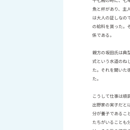
十七歳の時に、七
魚と杯があり、主
は大人の証しなの
の給料を貰った。
係である。
親方の坂田氏は典
式という水道のね
た。それを聞いた
た。
こうして仕事は順
出野家の実子だと
分が養子であるこ
たちがいることも