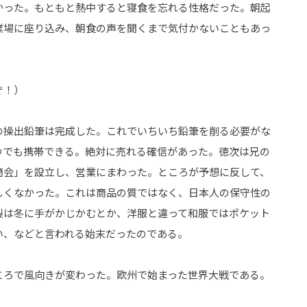
かった。もともと熱中すると寝食を忘れる性格だった。朝起
業場に座り込み、朝食の声を聞くまで気付かないこともあっ
ぞ！）
の操出鉛筆は完成した。これでいちいち鉛筆を削る必要がな
つでも携帯できる。絶対に売れる確信があった。徳次は兄の
商会」を設立し、営業にまわった。ところが予想に反して、
しくなかった。これは商品の質ではなく、日本人の保守性の
製は冬に手がかじかむとか、洋服と違って和服ではポケット
い、などと言われる始末だったのである。
ころで風向きが変わった。欧州で始まった世界大戦である。