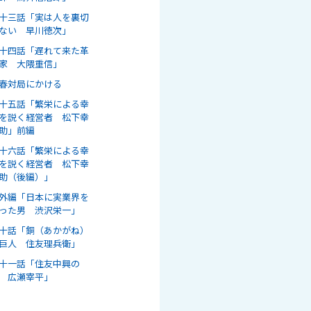
十三話「実は人を裏切
ない 早川徳次」
十四話「遅れて来た革
家 大隈重信」
春対局にかける
十五話「繁栄による幸
を説く経営者 松下幸
助」前編
十六話「繁栄による幸
を説く経営者 松下幸
助（後編）」
外編「日本に実業界を
った男 渋沢栄一」
十話「銅（あかがね）
巨人 住友理兵衛」
十一話「住友中興の
 広瀬宰平」