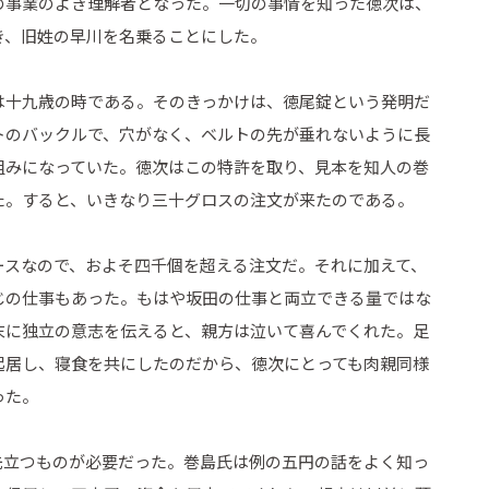
の事業のよき理解者となった。一切の事情を知った徳次は、
き、旧姓の早川を名乗ることにした。
は十九歳の時である。そのきっかけは、徳尾錠という発明だ
トのバックルで、穴がなく、ベルトの先が垂れないように長
組みになっていた。徳次はこの特許を取り、見本を知人の巻
た。すると、いきなり三十グロスの注文が来たのである。
ースなので、およそ四千個を超える注文だ。それに加えて、
じの仕事もあった。もはや坂田の仕事と両立できる量ではな
末に独立の意志を伝えると、親方は泣いて喜んでくれた。足
起居し、寝食を共にしたのだから、徳次にとっても肉親同様
った。
先立つものが必要だった。巻島氏は例の五円の話をよく知っ