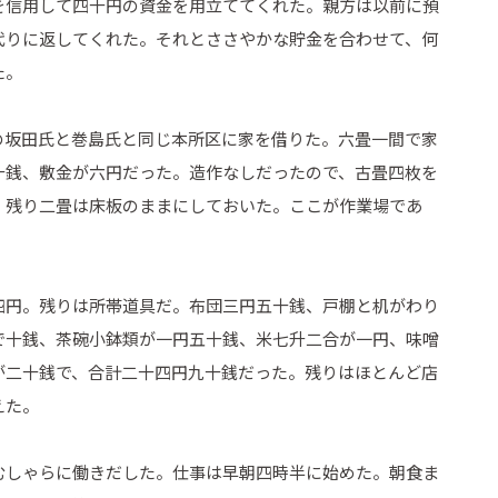
を信用して四十円の資金を用立ててくれた。親方は以前に預
代りに返してくれた。それとささやかな貯金を合わせて、何
た。
の坂田氏と巻島氏と同じ本所区に家を借りた。六畳一間で家
十銭、敷金が六円だった。造作なしだったので、古畳四枚を
、残り二畳は床板のままにしておいた。ここが作業場であ
四円。残りは所帯道具だ。布団三円五十銭、戸棚と机がわり
で十銭、茶碗小鉢類が一円五十銭、米七升二合が一円、味噌
が二十銭で、合計二十四円九十銭だった。残りはほとんど店
えた。
むしゃらに働きだした。仕事は早朝四時半に始めた。朝食ま