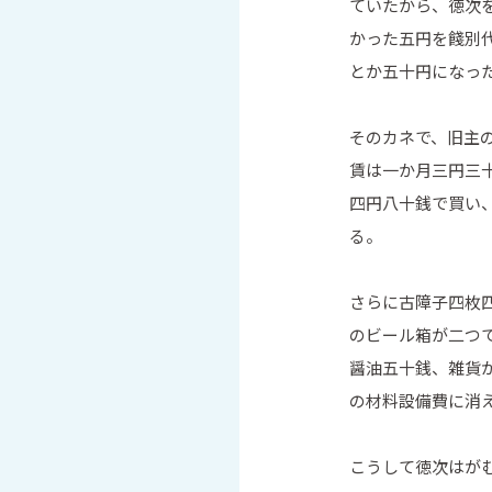
ていたから、徳次
かった五円を餞別
とか五十円になっ
そのカネで、旧主
賃は一か月三円三
四円八十銭で買い
る。
さらに古障子四枚
のビール箱が二つ
醤油五十銭、雑貨
の材料設備費に消
こうして徳次はが