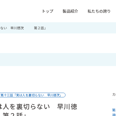
トップ
製品紹介
私たちの誇り
らない 早川徳次 第２話」
カ
第十三話「実は人を裏切らない 早川徳次」
は人を裏切らない 早川徳
第
第２話」
道