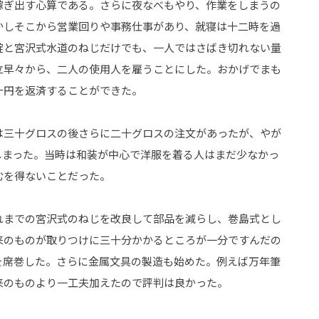
稼ぎ出す心算である。さらに夜なべもやり、作業をしまうの
かしそこから営業回りや事務仕事があり、就寝は十二時を過
錠と宮沢式水道のねじだけでも、一人ではさばき切れない量
立早々から、二人の使用人を雇うことにした。おかげでまも
十円を返済することができた。
は三十グロスの後さらに二十グロスの注文があったが、やが
しまった。当時は和装が中心で洋服を着る人はまだ少なかっ
むを得ないことだった。
れまでの宮沢式のねじを改良して部品を減らし、巻島式とし
来のものが取りつけに三十分かかるところが一分ですんだの
を席巻した。さらに金属文具の製造も始めた。例えば万年筆
来のものより一工夫加えたので評判は良かった。